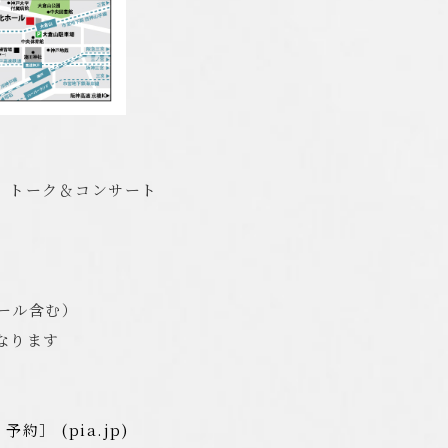
平 トーク＆コンサート
クール含む）
なります
予約］ (
pia.jp
)