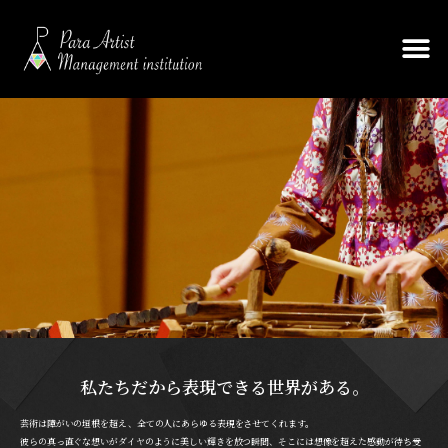
私たちだから表現できる世界がある。
芸術は障がいの垣根を超え、全ての人にあらゆる表現をさせてくれます。
彼らの真っ直ぐな想いがダイヤのように美しい輝きを放つ瞬間、そこには想像を超えた感動が待ち受