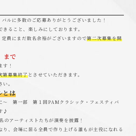
ィバルに多数のご応募ありがとうございました！
できること、楽しみにしております。
、定員にまだ数名余裕がございますので
第二次募集を開
）まで
ます！
次第募集終了
とさせていただきます。
さい。
ルとは
に〜 第一部 第１回PAMクラシック・フェスティバ
す♪
0名のアーティストたちが演奏を披露！
なり、会場に居る全員で作り上げる誰もが主役になれる