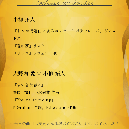
Inclusive collaboration
小柳 拓人
『トルコ行進曲によるコンサートパラフレーズ』ヴォロ
ドス
『愛の夢』リスト
『ボレロ』ラヴェル 他
大野内 愛
×
小柳 拓人
『すてきな春に』
峯陽 作詞，小林秀雄 作曲
『
You raise me up』
B.Graham
作詞，
R.Løvland
作曲
※当日の曲目は変更となる場合がございます。ご了承くださ