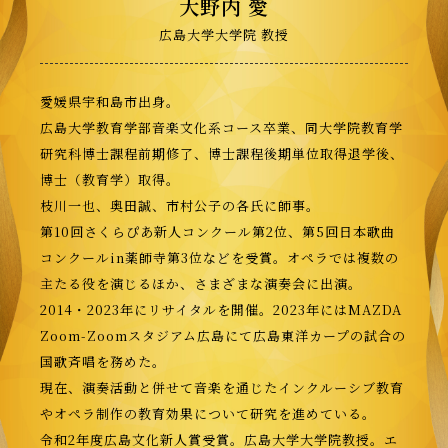
大野内 愛
広島大学大学院 教授
愛媛県宇和島市出身。
広島大学教育学部音楽文化系コース卒業、同大学院教育学
研究科博士課程前期修了、博士課程後期単位取得退学後、
博士（教育学）取得。
枝川一也、奥田誠、市村公子の各氏に師事。
第
10
回さくらぴあ新人コンクール第
2
位、第
5
回日本歌曲
コンクール
in
薬師寺第
3
位などを受賞。オペラでは複数の
主たる役を演じるほか、さまざまな演奏会に出演。
2014
・
2023
年にリサイタルを開催。
2023
年には
MAZDA
Zoom-Zoom
スタジアム広島にて広島東洋カープの試合の
国歌斉唱を務めた。
現在、演奏活動と併せて音楽を通じたインクルーシブ教育
やオペラ制作の教育効果について研究を進めている。
令和
2
年度広島文化新人賞受賞。広島大学大学院教授。エ