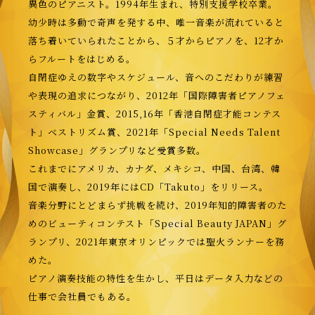
異色のピアニスト。
1994
年生まれ、特別支援学校卒業。
幼少時は多動で奇声を発する中、唯一音楽が流れていると
落ち着いていられたことから、５才からピアノを、
12
才か
らフルートをはじめる。
自閉症ゆえの数字やスケジュール、音へのこだわりが練習
や表現の追求につながり、
2012
年「国際障害者ピアノフェ
スティバル」金賞、
2015,16
年「香港自閉症才能コンテス
ト」ベストリズム賞、
2021
年「
Special Needs Talent
Showcase
」グランプリなど受賞多数。
これまでにアメリカ、カナダ、メキシコ、中国、台湾、韓
国で演奏し、
2019
年には
CD
「
Takuto
」をリリース。
音楽分野にとどまらず挑戦を続け、
2019
年知的障害者のた
めのビューティコンテスト「
Special Beauty JAPAN
」グ
ランプリ、
2021
年東京オリンピックでは聖火ランナーを務
めた。
ピアノ演奏技能の特性を生かし、平日はデータ入力などの
仕事で会社員でもある。