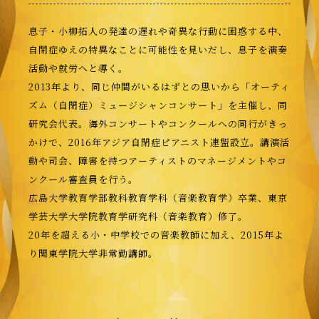
息子・小柳拓人の発達の遅れや奇異な行動に困惑する中、
自閉症ゆえの特異なことに可能性を見いだし、息子を演奏
活動や就労へと導く。
2013
年より、同じ仲間がいるはずとの思いから「オーティ
ズム（自閉症）ミュージシャンコンサート」を主催し、同
研究会代表。海外コンサートやコンクールへの同行がきっ
かけで、
2016
年アジア自閉症ピアニスト連盟設立。講演活
動や司会、障害を持つアーティストのマネージメントやコ
ンクール審査員を行う。
広島大学教育学部教科教育学科（音楽教育学）卒業、東京
学芸大学大学院教育学研究科（音楽教育）修了。
20
年を超える小・中学校での音楽教師に加え、
2015
年よ
り関東学院大学非常勤講師。